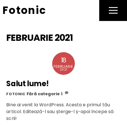
Skip
Fotonic
to
Menu
content
FEBRUARIE 2021
18
FEBRUARIE
2021
Salut lume!
Fără categorie
1
FOTONIC
Bine ai venit la WordPress. Acesta e primul tău
articol. Editează-l sau șterge-l ș-apoi începe să
scrii!